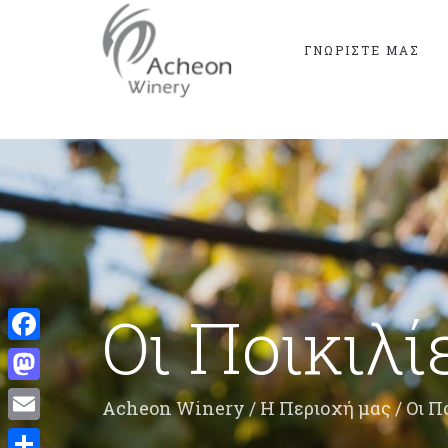
ΓΝΩΡΊΣΤΕ ΜΑΣ
Οι Ποικιλί
Facebook
Mastodon
Acheon Winery
/
Η Περιοχή μας
/
Οι Π
Email