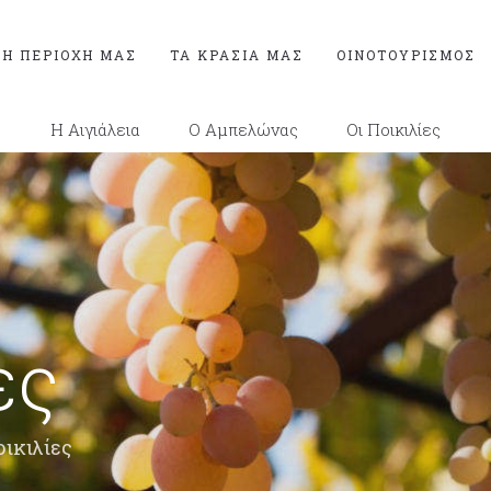
Η ΠΕΡΙΟΧΉ ΜΑΣ
ΤΑ ΚΡΑΣΙΆ ΜΑΣ
ΟΙΝΟΤΟΥΡΙΣΜΌΣ
Η Αιγιάλεια
Ο Αμπελώνας
Οι Ποικιλίες
ες
οικιλίες