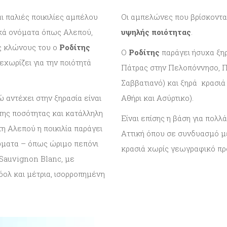
αι παλιές ποικιλίες αμπέλου
Οι αμπελώνες που βρίσκοντα
ικά ονόματα όπως Αλεπού,
υψηλής ποιότητας
.
ς κλώνους του ο
Ροδίτης
Ο
Ροδίτης
παράγει ήσυχα ξηρ
εχωρίζει για την ποιότητά
Πάτρας στην Πελοπόννησο, Π
Σαββατιανό) και ξηρά κρασιά
ώ αντέχει στην ξηρασία είναι
Αθήρι και Ασύρτικο).
της ποσότητας και κατάλληλη
Είναι επίσης η βάση για πολλ
η Αλεπού η ποικιλία παράγει
Αττική όπου σε συνδυασμό με
ματα – όπως ώριμο πεπόνι
κρασιά χωρίς γεωγραφικό πρ
 Sauvignon Blanc, με
όολ και μέτρια, ισορροπημένη