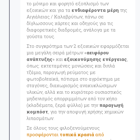
το μόνιμο και φορητό εξοπλισμό των
εξοχικών και για τα
ενδιαφέροντα μέρη
της
Αιγιάλειας / Καλαβρύτων, πάνω σε
δίγλωσσους χάρτες και οδηγούς για τις
διαφορετικές διαδρομές, ανάλογα με τα
γούστα τους.
Στο συγκρότημα των 2 εξοχικών εφαρμόζεται
μια μεγάλη σειρά μέτρων «
αειφόρου
ανάπτυξης
» και
εξοικονόμησης ενέργειας
,
όπως: εκτεταμένες μονώσεις και διπλά
τζάμια, παραγωγή ρεύματος με
φωτοβολταϊκά, πότισμα στο αγρόκτημα με
σταγόνες, διαχωρισμός ανακυκλώσιμων
υλικών, αλλά και το κυριότερο ουσιαστικός
μηδενισμός απορριμμάτων από τον κήπο
(κλαδέματα, ξερά φύλλα) με την
παραγωγή
κομπόστ
, για την αποφυγή χρήσης χημικών
λιπασμάτων.
Σε όλους τους φιλοξενούμενους
προσφέρονται
τοπικά κρασιά
από