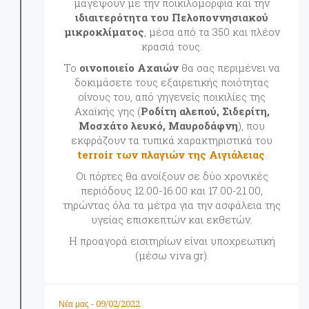
μαγέψουν με την ποικιλομορφία και την
ιδιαιτερότητα του Πελοποννησιακού
μικροκλίματος
, μέσα από τα 350 και πλέον
κρασιά τους.
Το
οινοποιείο Αχαιών
θα σας περιμένει να
δοκιμάσετε τους εξαιρετικής ποιότητας
οίνους του, από γηγενείς ποικιλίες της
Αχαϊκής γης (
Ροδίτη αλεπού, Σιδερίτη,
Μοσχάτο λευκό, Μαυροδάφνη
), που
εκφράζουν τα τυπικά χαρακτηριστικά του
terroir των πλαγιών της Αιγιάλειας
.
Οι πόρτες θα ανοίξουν σε δύο χρονικές
περιόδους 12.00-16.00 και 17.00-21.00,
τηρώντας όλα τα μέτρα για την ασφάλεια της
υγείας επισκεπτών και εκθετών.
Η προαγορά εισιτηρίων είναι υποχρεωτική
(μέσω viva.gr).
09/02/2022
Νέα μας
-