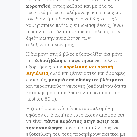
κορονοϊού
, όντας καθαρό και με όλα τα
πρακτικά μέτρα απολύμανσης και επίσης με
τον ιδιοκτήτη / διαχειριστή καθώς και τις 2
καθαρίστριες πλήρως εμβολιασμένους, (ενώ
τηρούνται και όλα τα μέτρα ασφαλείας στην
άφιξη και την αναχώρηση των
φιλοξενούμενων μας).
Η διαμονή στις 2 βίλες εξασφαλίζει όχι μόνο
μια
βολική βάση
και
αφετηρία
για πολλές
εξορμήσεις στην
παραλιακή και ορεινή
Αιγιάλεια
, αλλά και ξέγνοιαστες και όμορφες
διακοπές,
μακριά από αδιάκριτα βλέμματα
και περαστικούς ή γείτονες (δεδομένου ότι τα
κατοικήσιμα σπίτια βρίσκονται σε απόσταση
περίπου 80 μ).
Η ζεστή φιλοξενία είναι εξασφαλισμένη
εφόσον οι ιδιοκτήτες τους έχουν αποφασίσει
να είναι
πάντα παρόντες στην άφιξη και
την αναχώρηση
των επισκεπτών τους, για
εξοικείωση που τους προσφέρουν σχετικά με