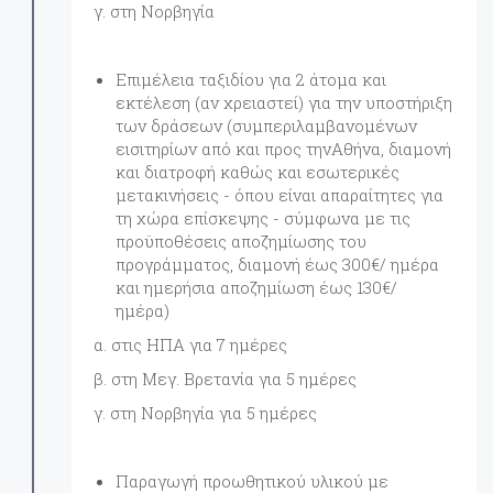
γ. στη Νορβηγία
Επιμέλεια ταξιδίου για 2 άτομα και
εκτέλεση (αν χρειαστεί) για την υποστήριξη
των δράσεων (συμπεριλαμβανομένων
εισιτηρίων από και προς τηνΑθήνα, διαμονή
και διατροφή καθώς και εσωτερικές
μετακινήσεις - όπου είναι απαραίτητες για
τη χώρα επίσκεψης - σύμφωνα με τις
προϋποθέσεις αποζημίωσης του
προγράμματος, διαμονή έως 300€/ ημέρα
και ημερήσια αποζημίωση έως 130€/
ημέρα)
α. στις ΗΠΑ για 7 ημέρες
β. στη Μεγ. Βρετανία για 5 ημέρες
γ. στη Νορβηγία για 5 ημέρες
Παραγωγή προωθητικού υλικού με