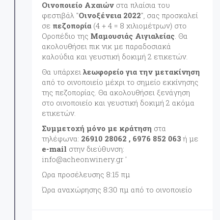
Οινοποιείο Αχαιών
στα πλαίσια του
φεστιβάλ "
Οινοξένεια 2022
", σας προσκαλεί
σε
πεζοπορία
(4 + 4 = 8 χιλιομέτρων) στο
Οροπέδιο της
Μαμουσιάς Αιγιαλείας
. Θα
ακολουθήσει πικ νικ με παραδοσιακά
καλούδια και γευστική δοκιμή 2 ετικετών.
Θα υπάρχει
λεωφορείο για την μετακίνηση
από το οινοποιείο μέχρι το σημείο εκκίνησης
της πεζοπορίας. Θα ακολουθήσει ξενάγηση
στο οινοποιείο και γευστική δοκιμή 2 ακόμα
ετικετών.
Συμμετοχή μόνο με κράτηση
στα
τηλέφωνα:
26910 28062 , 6976 852 063
ή με
e-mail
στην διεύθυνση:
info@acheonwinery.gr '
Ωρα προσέλευσης 8:15 πμ
Ώρα αναχώρησης 8:30 πμ από το οινοποιείο