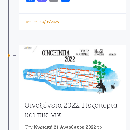
a
a
m
οι
ce
st
ai
ρ
b
o
l
α
04/08/2025
Νέα μας
-
o
d
σ
o
o
τ
k
n
εί
τ
ε
Οινοξένεια 2022: Πεζοπορία
και πικ-νικ
Την
Κυριακή 21 Αυγούστου 2022
το