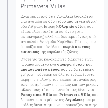
Primavera Villas
Είναι σημαντικό ότι η Αιγιάλεια διασχίζεται
από ανατολή σε δύση τόσο από τη νέα εθνική
οδό Αθήνας-Πάτρας («
Ολυμπία οδό
ς», που
εξασφαλίζει ταχύτητα και άνεση στις
μετακινήσεις) αλλά και δευτερευόντως από
την παλιά εθνική οδό Κορίνθου-Πάτρας, που
διασχίζει σχεδόν όλα τα
χωριά και τους
οικισμούς
της παραλιακής ζώνης.
Οπότε για τις καλοκαιρινές διακοπές είναι
προαπαιτούμενο ένα
όμορφο, ήσυχο και
απομονωμένο μέρος
, που να δίνει επίσης
γρήγορη πρόσβαση σε όλα τα ενδιαφέροντα
μέρη της επιλογής του επισκέπτη, αναλόγως
των προτιμήσεων της παρέας και των μικρών
φίλων τους: τέτοιες δυνατότητες δίνουν τα
Panoprima Villa
και
Primavera Villa
, που
βρίσκονται στο μέσον της
Αιγιάλειας
και με
πολλές δυνατότητες να παρουσιάζονται στην