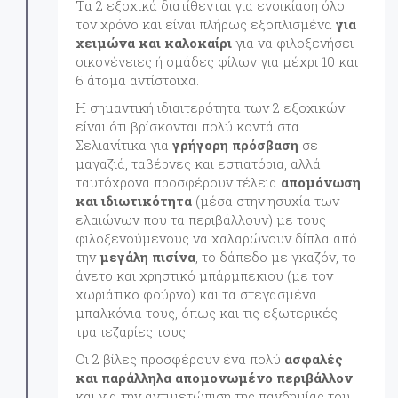
Τα 2 εξοχικά διατίθενται για ενοικίαση όλο
τον χρόνο και είναι πλήρως εξοπλισμένα
για
χειμώνα και καλοκαίρι
για να φιλοξενήσει
οικογένειες ή ομάδες φίλων για μέχρι 10 και
6 άτομα αντίστοιχα.
Η σημαντική ιδιαιτερότητα των 2 εξοχικών
είναι ότι βρίσκονται πολύ κοντά στα
Σελιανίτικα για
γρήγορη πρόσβαση
σε
μαγαζιά, ταβέρνες και εστιατόρια, αλλά
ταυτόχρονα προσφέρουν τέλεια
απομόνωση
και ιδιωτικότητα
(μέσα στην ησυχία των
ελαιώνων που τα περιβάλλουν) με τους
φιλοξενούμενους να χαλαρώνουν δίπλα από
την
μεγάλη πισίνα
, το δάπεδο με γκαζόν, το
άνετο και χρηστικό μπάρμπεκιου (με τον
χωριάτικο φούρνο) και τα στεγασμένα
μπαλκόνια τους, όπως και τις εξωτερικές
τραπεζαρίες τους.
Οι 2 βίλες προσφέρουν ένα πολύ
ασφαλές
και παράλληλα απομονωμένο περιβάλλον
και για την αντιμετώπιση της πανδημίας του