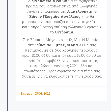
Το
οινοποιείο Αχαιών
με τα εξαιρετικά
κρασιά σου, αποκλειστικά από Ελληνικές
Γηγενείς ποικιλίες της
Αμπελουργικής
Ζώνης Πλαγιών Αιγιάλειας
, δεν θα
μπορούσε να απουσιάζει από την μεγαλύτερη
και μακροβιότερη έκθεση ελληνικού κρασιού,
το
Οινόραμα
.
Στο Ζάππειο Μέγαρο στις 12, 13 κ 14 Μαρτίου
στην
αίθουσα 3 μπλέ, stand 31
θα σας
περιμένουμε σε δύο χρονικές περιόδους,
πρωί 10.00-14.00 και απόγευμα 15.00-19.00 σε
covid free περιβάλλον, να δοκιμάσετε τις
εμφιαλώσει εσοδείας 2021 αλλά και
παλαιότερες. Προαγοράστε το εισιτήριο σας
(viva.gr) για να εξασφαλίσετε την είσοδο σας.
05/03/2022
Νέα μας
-