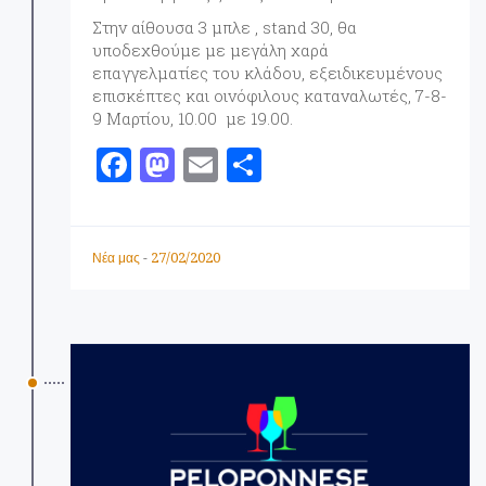
Στην αίθουσα 3 μπλε , stand 30, θα
υποδεχθούμε με μεγάλη χαρά
επαγγελματίες του κλάδου, εξειδικευμένους
επισκέπτες και οινόφιλους καταναλωτές, 7-8-
9 Μαρτίου, 10.00 με 19.00.
F
M
E
Μ
a
a
m
οι
ce
st
ai
ρ
b
o
l
α
27/02/2020
Νέα μας
-
o
d
σ
o
o
τ
k
n
εί
τ
ε