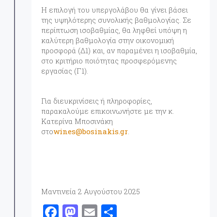
Η επιλογή του υπεργολάβου θα γίνει βάσει
της υψηλότερης συνολικής βαθμολογίας. Σε
περίπτωση ισοβαθμίας, θα ληφθεί υπόψη η
καλύτερη βαθμολογία στην οικονομική
προσφορά (Δ1) και, αν παραμένει η ισοβαθμία,
στο κριτήριο ποιότητας προσφερόμενης
εργασίας (Γ1).
Για διευκρινίσεις ή πληροφορίες,
παρακαλούμε επικοινωνήστε με την κ.
Κατερίνα Μποσινάκη
στο
wines@bosinakis.gr
.
Μαντινεία 2 Αυγούστου 2025
F
M
E
Μ