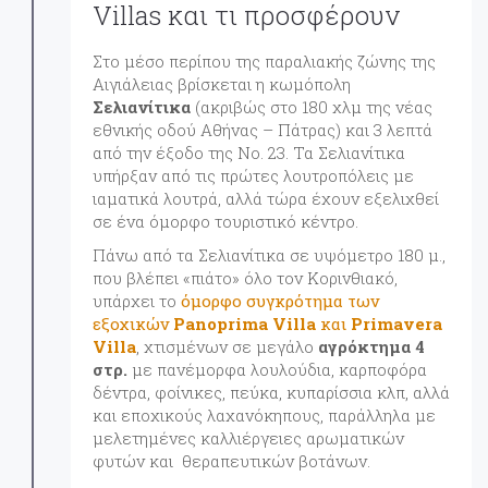
Villas και τι προσφέρουν
Στο μέσο περίπου της παραλιακής ζώνης της
Αιγιάλειας βρίσκεται η κωμόπολη
Σελιανίτικα
(ακριβώς στο 180 χλμ της νέας
εθνικής οδού Αθήνας – Πάτρας) και 3 λεπτά
από την έξοδο της Νο. 23. Τα Σελιανίτικα
υπήρξαν από τις πρώτες λουτροπόλεις με
ιαματικά λουτρά, αλλά τώρα έχουν εξελιχθεί
σε ένα όμορφο τουριστικό κέντρο.
Πάνω από τα Σελιανίτικα σε υψόμετρο 180 μ.,
που βλέπει «πιάτο» όλο τον Κορινθιακό,
υπάρχει το
όμορφο συγκρότημα των
εξοχικών
Panoprima Villa
και
Primavera
Villa
, χτισμένων σε μεγάλο
αγρόκτημα 4
στρ.
με πανέμορφα λουλούδια, καρποφόρα
δέντρα, φοίνικες, πεύκα, κυπαρίσσια κλπ, αλλά
και εποχικούς λαχανόκηπους, παράλληλα με
μελετημένες καλλιέργειες αρωματικών
φυτών και θεραπευτικών βοτάνων.