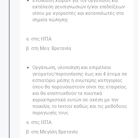
Ενοικίαση χώρων για την οργάνωση και
εκτέλεση γευσιγνωσιών ή/και επιδείξεων
οίνου με αγοραστές και καταναλωτές στα
σημεία πώλησης
α. στις ΗΠΑ
β. στη Μεγ. Βρετανία
Οργάνωση, υλοποίηση και επιμέλεια
γεύματος/παρουσίασης έως και 4 άτομα σε
εστιατόριο μέσης ή ανώτερης κατηγορίας
όπου θα παρουσιαστούν οίνοι της εταιρείας
και θα αναπτυχθούν τα ποιοτικά
χαρακτηριστικά αυτών σε σχέση με την
ποικιλία, το terroir καθώς και τις μεθόδους
παραγωγής τους
α. στις ΗΠΑ
β. στη Μεγάλη Βρετανία