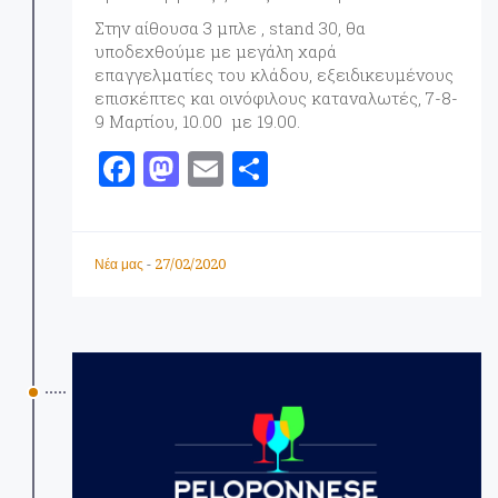
Στην αίθουσα 3 μπλε , stand 30, θα
υποδεχθούμε με μεγάλη χαρά
επαγγελματίες του κλάδου, εξειδικευμένους
επισκέπτες και οινόφιλους καταναλωτές, 7-8-
9 Μαρτίου, 10.00 με 19.00.
F
M
E
Μ
a
a
m
οι
ce
st
ai
ρ
b
o
l
α
27/02/2020
Νέα μας
-
o
d
σ
o
o
τ
k
n
εί
τ
ε