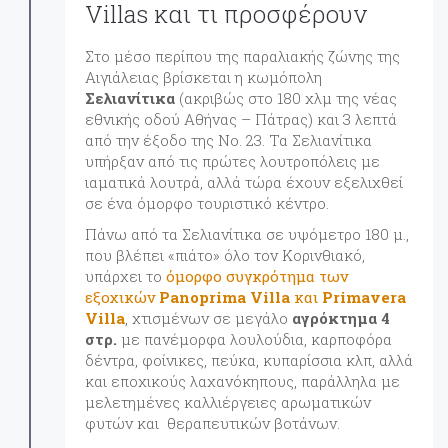
Villas και τι προσφέρουν
Στο μέσο περίπου της παραλιακής ζώνης της
Αιγιάλειας βρίσκεται η κωμόπολη
Σελιανίτικα
(ακριβώς στο 180 χλμ της νέας
εθνικής οδού Αθήνας – Πάτρας) και 3 λεπτά
από την έξοδο της Νο. 23. Τα Σελιανίτικα
υπήρξαν από τις πρώτες λουτροπόλεις με
ιαματικά λουτρά, αλλά τώρα έχουν εξελιχθεί
σε ένα όμορφο τουριστικό κέντρο.
Πάνω από τα Σελιανίτικα σε υψόμετρο 180 μ.,
που βλέπει «πιάτο» όλο τον Κορινθιακό,
υπάρχει το
όμορφο συγκρότημα των
εξοχικών
Panoprima Villa
και
Primavera
Villa
, χτισμένων σε μεγάλο
αγρόκτημα 4
στρ.
με πανέμορφα λουλούδια, καρποφόρα
δέντρα, φοίνικες, πεύκα, κυπαρίσσια κλπ, αλλά
και εποχικούς λαχανόκηπους, παράλληλα με
μελετημένες καλλιέργειες αρωματικών
φυτών και θεραπευτικών βοτάνων.