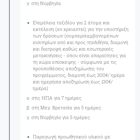
γ. στη Νορβηγία
Επιμέλεια ταξιδίου για 2 άτομα και
εκτέλεση (αν χρειαστεί) για την υποστήριξη
των δράσεων (συμπεριλαμβανομένων
εισιτηρίων από και προς τηνΑθήνα, διαμονή
και διατροφή καθώς και εσωτερικές
μετακινήσεις - όπου είναι απαραίτητες για
τη χώρα επίσκεψης - σύμφωνα με τις
προϋποθέσεις αποζημίωσης του
προγράμματος, διαμονή έως 300€/ ημέρα
και ημερήσια αποζημίωση έως 130€/
ημέρα)
α. στις ΗΠΑ για 7 ημέρες
β. στη Μεγ. Βρετανία για 5 ημέρες
γ. στη Νορβηγία για 5 ημέρες
Παραγωγή προωθητικού υλικού με