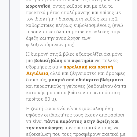
κορονοϊού
, όντας καθαρό και με όλα τα
πρακτικά μέτρα απολύμανσης και επίσης με
τον ιδιοκτήτη / διαχειριστή καθώς και τις 2
καθαρίστριες πλήρως εμβολιασμένους, (ενώ
τηρούνται και όλα τα μέτρα ασφαλείας στην
άφιξη και την αναχώρηση των
φιλοξενούμενων μας).
Η διαμονή στις 2 βίλες εξασφαλίζει όχι μόνο
μια
βολική βάση
και
αφετηρία
για πολλές
εξορμήσεις στην
παραλιακή και ορεινή
Αιγιάλεια
, αλλά και ξέγνοιαστες και όμορφες
διακοπές,
μακριά από αδιάκριτα βλέμματα
και περαστικούς ή γείτονες (δεδομένου ότι τα
κατοικήσιμα σπίτια βρίσκονται σε απόσταση
περίπου 80 μ).
Η ζεστή φιλοξενία είναι εξασφαλισμένη
εφόσον οι ιδιοκτήτες τους έχουν αποφασίσει
να είναι
πάντα παρόντες στην άφιξη και
την αναχώρηση
των επισκεπτών τους, για
εξοικείωση που τους προσφέρουν σχετικά με