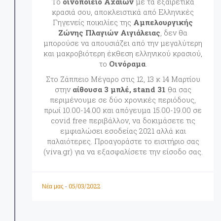
Το
οινοποιείο Αχαιών
με τα εξαιρετικά
κρασιά σου, αποκλειστικά από Ελληνικές
Γηγενείς ποικιλίες της
Αμπελουργικής
Ζώνης Πλαγιών Αιγιάλειας
, δεν θα
μπορούσε να απουσιάζει από την μεγαλύτερη
και μακροβιότερη έκθεση ελληνικού κρασιού,
το
Οινόραμα
.
Στο Ζάππειο Μέγαρο στις 12, 13 κ 14 Μαρτίου
στην
αίθουσα 3 μπλέ, stand 31
θα σας
περιμένουμε σε δύο χρονικές περιόδους,
πρωί 10.00-14.00 και απόγευμα 15.00-19.00 σε
covid free περιβάλλον, να δοκιμάσετε τις
εμφιαλώσει εσοδείας 2021 αλλά και
παλαιότερες. Προαγοράστε το εισιτήριο σας
(viva.gr) για να εξασφαλίσετε την είσοδο σας.
05/03/2022
Νέα μας
-