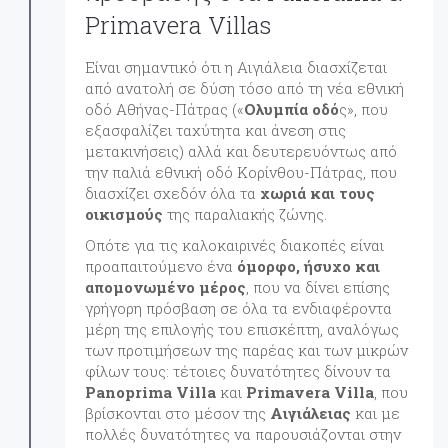
Primavera Villas
Είναι σημαντικό ότι η Αιγιάλεια διασχίζεται
από ανατολή σε δύση τόσο από τη νέα εθνική
οδό Αθήνας-Πάτρας («
Ολυμπία οδό
ς», που
εξασφαλίζει ταχύτητα και άνεση στις
μετακινήσεις) αλλά και δευτερευόντως από
την παλιά εθνική οδό Κορίνθου-Πάτρας, που
διασχίζει σχεδόν όλα τα
χωριά και τους
οικισμούς
της παραλιακής ζώνης.
Οπότε για τις καλοκαιρινές διακοπές είναι
προαπαιτούμενο ένα
όμορφο, ήσυχο και
απομονωμένο μέρος
, που να δίνει επίσης
γρήγορη πρόσβαση σε όλα τα ενδιαφέροντα
μέρη της επιλογής του επισκέπτη, αναλόγως
των προτιμήσεων της παρέας και των μικρών
φίλων τους: τέτοιες δυνατότητες δίνουν τα
Panoprima Villa
και
Primavera Villa
, που
βρίσκονται στο μέσον της
Αιγιάλειας
και με
πολλές δυνατότητες να παρουσιάζονται στην