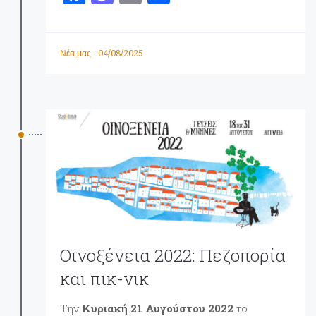
a
a
m
οι
ce
st
ai
ρ
b
o
l
α
04/08/2025
Νέα μας
-
o
d
σ
o
o
τ
k
n
εί
τ
ε
Οινοξένεια 2022: Πεζοπορία
και πικ-νικ
Την
Κυριακή 21 Αυγούστου 2022
το