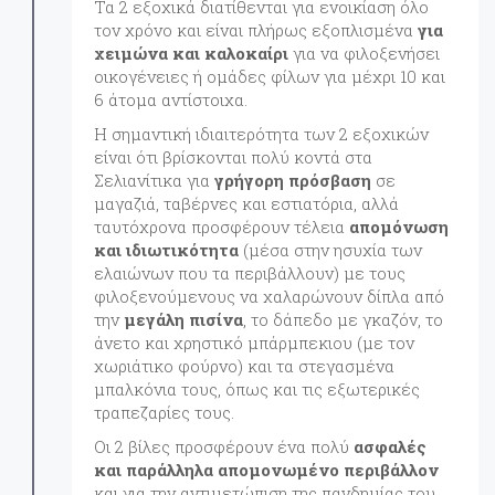
Τα 2 εξοχικά διατίθενται για ενοικίαση όλο
τον χρόνο και είναι πλήρως εξοπλισμένα
για
χειμώνα και καλοκαίρι
για να φιλοξενήσει
οικογένειες ή ομάδες φίλων για μέχρι 10 και
6 άτομα αντίστοιχα.
Η σημαντική ιδιαιτερότητα των 2 εξοχικών
είναι ότι βρίσκονται πολύ κοντά στα
Σελιανίτικα για
γρήγορη πρόσβαση
σε
μαγαζιά, ταβέρνες και εστιατόρια, αλλά
ταυτόχρονα προσφέρουν τέλεια
απομόνωση
και ιδιωτικότητα
(μέσα στην ησυχία των
ελαιώνων που τα περιβάλλουν) με τους
φιλοξενούμενους να χαλαρώνουν δίπλα από
την
μεγάλη πισίνα
, το δάπεδο με γκαζόν, το
άνετο και χρηστικό μπάρμπεκιου (με τον
χωριάτικο φούρνο) και τα στεγασμένα
μπαλκόνια τους, όπως και τις εξωτερικές
τραπεζαρίες τους.
Οι 2 βίλες προσφέρουν ένα πολύ
ασφαλές
και παράλληλα απομονωμένο περιβάλλον
και για την αντιμετώπιση της πανδημίας του