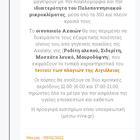
μαγέψουν με την ποικιλομορφία και την
ιδιαιτερότητα του Πελοποννησιακού
μικροκλίματος
, μέσα από τα 350 και πλέον
κρασιά τους.
Το
οινοποιείο Αχαιών
θα σας περιμένει να
δοκιμάσετε τους εξαιρετικής ποιότητας
οίνους του, από γηγενείς ποικιλίες της
Αχαϊκής γης (
Ροδίτη αλεπού, Σιδερίτη,
Μοσχάτο λευκό, Μαυροδάφνη
), που
εκφράζουν τα τυπικά χαρακτηριστικά του
terroir των πλαγιών της Αιγιάλειας
.
Οι πόρτες θα ανοίξουν σε δύο χρονικές
περιόδους 12.00-16.00 και 17.00-21.00,
τηρώντας όλα τα μέτρα για την ασφάλεια της
υγείας επισκεπτών και εκθετών.
Η προαγορά εισιτηρίων είναι υποχρεωτική
(μέσω viva.gr).
09/02/2022
Νέα μας
-