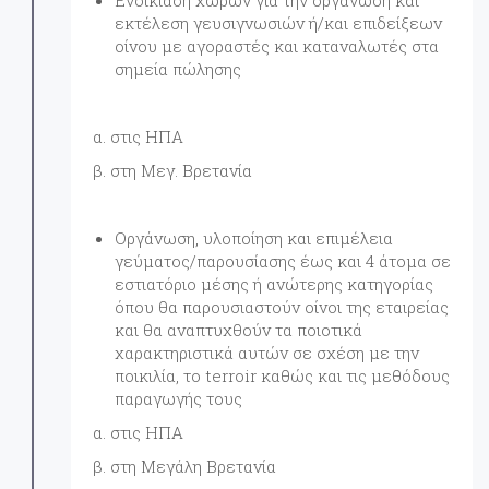
Ενοικίαση χώρων για την οργάνωση και
εκτέλεση γευσιγνωσιών ή/και επιδείξεων
οίνου με αγοραστές και καταναλωτές στα
σημεία πώλησης
α. στις ΗΠΑ
β. στη Μεγ. Βρετανία
Οργάνωση, υλοποίηση και επιμέλεια
γεύματος/παρουσίασης έως και 4 άτομα σε
εστιατόριο μέσης ή ανώτερης κατηγορίας
όπου θα παρουσιαστούν οίνοι της εταιρείας
και θα αναπτυχθούν τα ποιοτικά
χαρακτηριστικά αυτών σε σχέση με την
ποικιλία, το terroir καθώς και τις μεθόδους
παραγωγής τους
α. στις ΗΠΑ
β. στη Μεγάλη Βρετανία