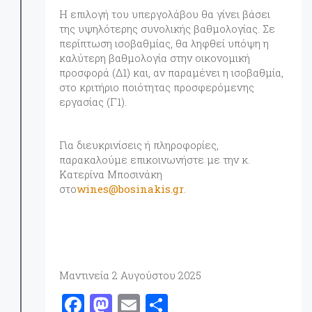
Η επιλογή του υπεργολάβου θα γίνει βάσει
της υψηλότερης συνολικής βαθμολογίας. Σε
περίπτωση ισοβαθμίας, θα ληφθεί υπόψη η
καλύτερη βαθμολογία στην οικονομική
προσφορά (Δ1) και, αν παραμένει η ισοβαθμία,
στο κριτήριο ποιότητας προσφερόμενης
εργασίας (Γ1).
Για διευκρινίσεις ή πληροφορίες,
παρακαλούμε επικοινωνήστε με την κ.
Κατερίνα Μποσινάκη
στο
wines@bosinakis.gr
.
Μαντινεία 2 Αυγούστου 2025
F
M
E
Μ