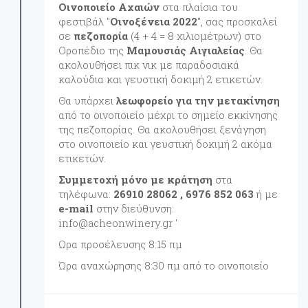
Οινοποιείο Αχαιών
στα πλαίσια του
φεστιβάλ "
Οινοξένεια 2022
", σας προσκαλεί
σε
πεζοπορία
(4 + 4 = 8 χιλιομέτρων) στο
Οροπέδιο της
Μαμουσιάς Αιγιαλείας
. Θα
ακολουθήσει πικ νικ με παραδοσιακά
καλούδια και γευστική δοκιμή 2 ετικετών.
Θα υπάρχει
λεωφορείο για την μετακίνηση
από το οινοποιείο μέχρι το σημείο εκκίνησης
της πεζοπορίας. Θα ακολουθήσει ξενάγηση
στο οινοποιείο και γευστική δοκιμή 2 ακόμα
ετικετών.
Συμμετοχή μόνο με κράτηση
στα
τηλέφωνα:
26910 28062 , 6976 852 063
ή με
e-mail
στην διεύθυνση:
info@acheonwinery.gr '
Ωρα προσέλευσης 8:15 πμ
Ώρα αναχώρησης 8:30 πμ από το οινοποιείο