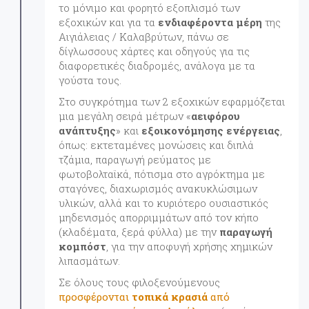
το μόνιμο και φορητό εξοπλισμό των
εξοχικών και για τα
ενδιαφέροντα μέρη
της
Αιγιάλειας / Καλαβρύτων, πάνω σε
δίγλωσσους χάρτες και οδηγούς για τις
διαφορετικές διαδρομές, ανάλογα με τα
γούστα τους.
Στο συγκρότημα των 2 εξοχικών εφαρμόζεται
μια μεγάλη σειρά μέτρων «
αειφόρου
ανάπτυξης
» και
εξοικονόμησης ενέργειας
,
όπως: εκτεταμένες μονώσεις και διπλά
τζάμια, παραγωγή ρεύματος με
φωτοβολταϊκά, πότισμα στο αγρόκτημα με
σταγόνες, διαχωρισμός ανακυκλώσιμων
υλικών, αλλά και το κυριότερο ουσιαστικός
μηδενισμός απορριμμάτων από τον κήπο
(κλαδέματα, ξερά φύλλα) με την
παραγωγή
κομπόστ
, για την αποφυγή χρήσης χημικών
λιπασμάτων.
Σε όλους τους φιλοξενούμενους
προσφέρονται
τοπικά κρασιά
από