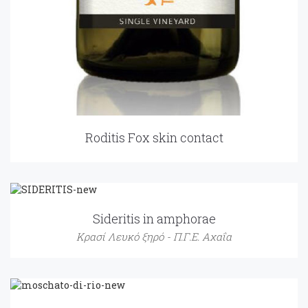
Roditis Fox skin contact
Sideritis in amphorae
Κρασί Λευκό ξηρό - Π.Γ.Ε. Αχαΐα